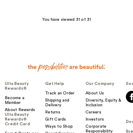
;
26
You have viewed 31 of 31
reviews
Ulta Beauty
Get Help
Our Company
Soc
Rewards®
Track an Order
About Us
Become a
Shipping and
Diversity, Equity &
Member
Delivery
Inclusion
About Rewards
Returns
Careers
Ulta Beauty
Rewards®
Gift Cards
Investors
Do
Credit Card
Ways to Shop
Corporate
Responsibility
Sca