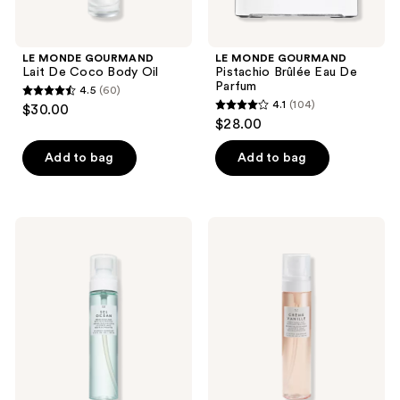
LE MONDE GOURMAND
LE MONDE GOURMAND
Lait De Coco Body Oil
Pistachio Brûlée Eau De
Parfum
4.5
(60)
4.5
4.1
(104)
$30.00
4.1
out
$28.00
out
of
of
Add to bag
Add to bag
5
5
stars
stars
;
;
60
LE
LE
104
MONDE
MONDE
reviews
GOURMAND
GOURMAND
reviews
Sel
Crème
Océan
Vanille
Fresh
Fresh
Body
Body
Mist
Mist