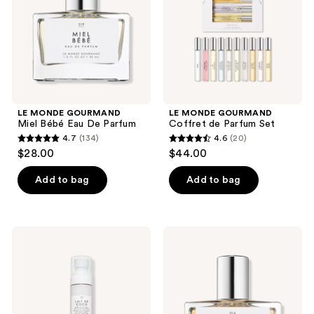
De
Set
Parfum
LE MONDE GOURMAND
LE MONDE GOURMAND
Miel Bébé Eau De Parfum
Coffret de Parfum Set
4.7
(134)
4.6
(20)
4.7
4.6
$28.00
$44.00
out
out
of
of
Add to bag
Add to bag
5
5
stars
stars
;
;
LE
LE
134
20
MONDE
MONDE
GOURMAND
GOURMAND
reviews
reviews
Lait
Chai
de
Épicé
Coco
Eau
Fresh
De
Body
Parfum