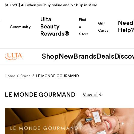
$10 off $40 when you buy online and pick up in store.
Ulta
k
Find
Need
Gift
Beauty
Community
a
Help?
Cards
Rewards®
r
Store
Shop
New
Brands
Deals
Disco
Home
Brand
LE MONDE GOURMAND
LE MONDE GOURMAND
View all