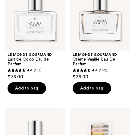
de
Vanille
the
Coco
Eau
Eau
De
next
de
Parfum
and
Parfum
previous
buttons
to
navigate
LE MONDE GOURMAND
LE MONDE GOURMAND
Lait de Coco Eau de
Crème Vanille Eau De
Parfum
Parfum
4.4
(152)
4.4
(142)
4.4
4.4
$28.00
$28.00
out
out
of
of
Add to bag
Add to bag
5
5
stars
stars
;
;
LE
LE
152
142
MONDE
MONDE
GOURMAND
GOURMAND
reviews
reviews
Miel
Coffret
Bébé
de
Eau
Parfum