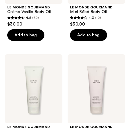
LE MONDE GOURMAND
LE MONDE GOURMAND
Crème Vanille Body Oil
Miel Bébé Body Oil
4.5
(62)
4.3
(12)
4.5
4.3
$30.00
$30.00
out
out
of
of
Add to bag
Add to bag
5
5
stars
stars
;
;
LE
LE
62
12
MONDE
MONDE
GOURMAND
GOURMAND
reviews
reviews
Lait
Crème
de
Vanille
Coco
Perfumed
Perfumed
Body
Body
Icing
Icing
Crème
Crème
LE MONDE GOURMAND
LE MONDE GOURMAND