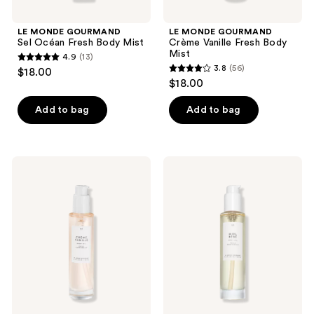
LE MONDE GOURMAND
LE MONDE GOURMAND
Sel Océan Fresh Body Mist
Crème Vanille Fresh Body
Mist
4.9
(13)
4.9
3.8
(56)
$18.00
3.8
out
$18.00
out
of
of
Add to bag
Add to bag
5
5
stars
stars
;
;
13
LE
LE
56
MONDE
MONDE
reviews
GOURMAND
GOURMAND
reviews
Crème
Miel
Vanille
Bébé
Body
Body
Oil
Oil