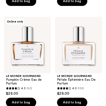
of
of
Add to bag
Add to bag
5
5
stars
stars
;
;
LE
LE
Online only
4
3
MONDE
MONDE
GOURMAND
GOURMAND
reviews
reviews
Pumpkin
Pétale
Crème
Éphémère
Eau
Eau
de
De
Parfum
Parfum
LE MONDE GOURMAND
LE MONDE GOURMAND
Pumpkin Crème Eau de
Pétale Éphémère Eau De
Parfum
Parfum
4.3
(92)
4.3
(132)
4.3
4.3
$28.00
$28.00
out
out
of
of
Add to bag
Add to bag