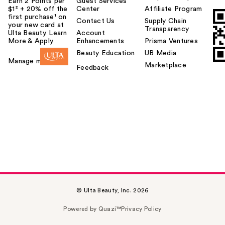
Earn 2 Points per
Guest Services
$1² + 20% off the
Center
Affiliate Program
first purchase¹ on
Contact Us
Supply Chain
your new card at
Transparency
Ulta Beauty. Learn
Account
More & Apply.
Enhancements
Prisma Ventures
Beauty Education
UB Media
Manage my card
Marketplace
Feedback
© Ulta Beauty, Inc. 2026
Powered by Quazi™
Privacy Policy