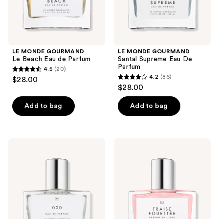
LE MONDE GOURMAND
LE MONDE GOURMAND
Le Beach Eau de Parfum
Santal Supreme Eau De
Parfum
4.5
(20)
4.5
4.2
(86)
$28.00
4.2
out
$28.00
out
of
of
Add to bag
Add to bag
5
5
stars
stars
;
;
20
LE
LE
86
MONDE
MONDE
reviews
GOURMAND
GOURMAND
reviews
000
Fraise
Eau
Fouettée
De
Eau
Parfum
de
Parfum