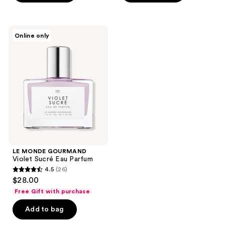
5
5
stars
stars
;
;
LE
Online only
92
132
MONDE
GOURMAND
reviews
reviews
Violet
Sucré
Eau
Parfum
LE MONDE GOURMAND
Violet Sucré Eau Parfum
4.5
(26)
4.5
$28.00
out
Free Gift with purchase
of
Add to bag
5
stars