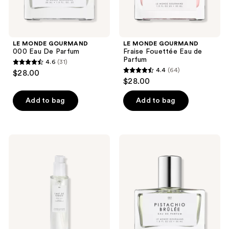
LE MONDE GOURMAND
LE MONDE GOURMAND
000 Eau De Parfum
Fraise Fouettée Eau de
Parfum
4.6
(31)
4.6
4.4
(64)
$28.00
4.4
out
$28.00
out
of
of
Add to bag
Add to bag
5
5
stars
stars
;
;
31
LE
LE
64
MONDE
MONDE
reviews
GOURMAND
GOURMAND
reviews
Lait
Pistachio
De
Brûlée
Coco
Eau
Body
De
Oil
Parfum