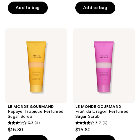
of
of
Add to bag
Add to bag
5
5
stars
stars
;
;
29
15
LE
LE
MONDE
MONDE
reviews
reviews
GOURMAND
GOURMAND
Papaye
Fruit
Tropique
du
Perfumed
Dragon
Sugar
Perfumed
Scrub
Sugar
Scrub
LE MONDE GOURMAND
LE MONDE GOURMAND
Papaye Tropique Perfumed
Fruit du Dragon Perfumed
Sugar Scrub
Sugar Scrub
3.3
(4)
3.7
(3)
3.3
3.7
$16.80
$16.80
out
out