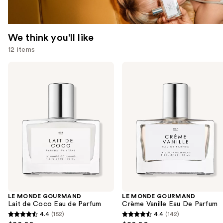
We think you'll like
12 items
Use
LE
LE
MONDE
MONDE
previous
GOURMAND
GOURMAND
and
Lait
Crème
de
Vanille
next
Coco
Eau
buttons
Eau
De
de
Parfum
to
Parfum
navigate
the
slides
of
the
LE MONDE GOURMAND
LE MONDE GOURMAND
We
Lait de Coco Eau de Parfum
Crème Vanille Eau De Parfum
think
4.4
(152)
4.4
(142)
4.4
4.4
you'll