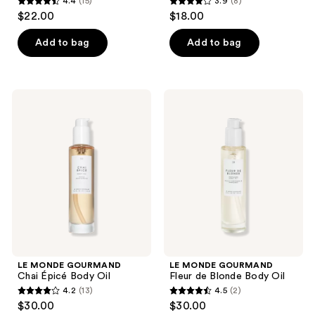
4.4
(15)
3.9
(8)
4.4
3.9
$22.00
$18.00
out
out
of
of
Add to bag
Add to bag
5
5
stars
stars
;
;
LE
LE
15
8
MONDE
MONDE
GOURMAND
GOURMAND
reviews
reviews
Chai
Fleur
Épicé
de
Body
Blonde
Oil
Body
Oil
LE MONDE GOURMAND
LE MONDE GOURMAND
Chai Épicé Body Oil
Fleur de Blonde Body Oil
4.2
(13)
4.5
(2)
4.2
4.5
$30.00
$30.00
out
out