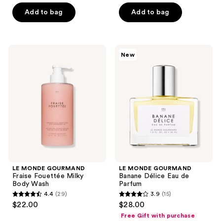
of
of
Add to bag
Add to bag
5
5
stars
stars
;
;
LE
LE
New
13
2
MONDE
MONDE
GOURMAND
GOURMAND
reviews
reviews
Fraise
Banane
Fouettée
Délice
Milky
Eau
Body
de
Wash
Parfum
LE MONDE GOURMAND
LE MONDE GOURMAND
Fraise Fouettée Milky
Banane Délice Eau de
Body Wash
Parfum
4.4
(29)
3.9
(15)
4.4
3.9
$22.00
$28.00
out
out
Free Gift with purchase