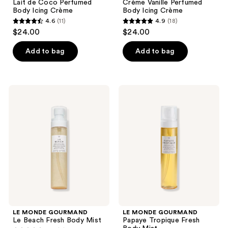
Lait de Coco Perfumed
Crème Vanille Perfumed
Body Icing Crème
Body Icing Crème
4.6
(11)
4.9
(18)
4.6
4.9
$24.00
$24.00
out
out
of
of
Add to bag
Add to bag
5
5
stars
stars
;
;
LE
LE
11
18
MONDE
MONDE
GOURMAND
GOURMAND
reviews
reviews
Le
Papaye
Beach
Tropique
Fresh
Fresh
Body
Body
Mist
Mist
LE MONDE GOURMAND
LE MONDE GOURMAND
Le Beach Fresh Body Mist
Papaye Tropique Fresh