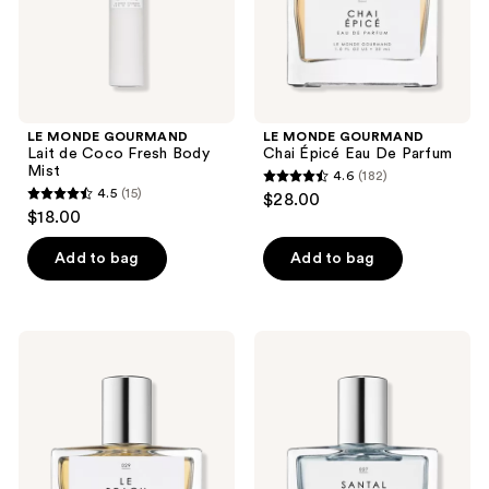
Mist
LE MONDE GOURMAND
LE MONDE GOURMAND
Lait de Coco Fresh Body
Chai Épicé Eau De Parfum
Mist
4.6
(182)
4.6
4.5
(15)
$28.00
4.5
out
$18.00
out
of
of
Add to bag
Add to bag
5
5
stars
stars
;
;
182
LE
LE
15
MONDE
MONDE
reviews
GOURMAND
GOURMAND
reviews
Le
Santal
Beach
Supreme
Eau
Eau
de
De
Parfum
Parfum