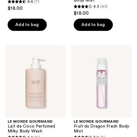
Body Mist
4.4
(7)
4.4
4.3
(43)
$18.00
4.3
out
$18.00
out
of
of
Add to bag
Add to bag
5
5
stars
stars
;
;
7
LE
LE
43
MONDE
MONDE
reviews
GOURMAND
GOURMAND
reviews
Lait
Fruit
de
du
Coco
Dragon
Perfumed
Fresh
Milky
Body
Body
Mist
Wash
LE MONDE GOURMAND
LE MONDE GOURMAND
Lait de Coco Perfumed
Fruit du Dragon Fresh Body
Milky Body Wash
Mist