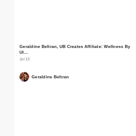
Geraldine Beltran, UB Creates Affiliate: Wellness By
Ul…
Jul 15
Geraldine Beltran