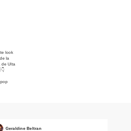
te look
de la
a de Ulta
👇
rpop
Geraldine Beltran