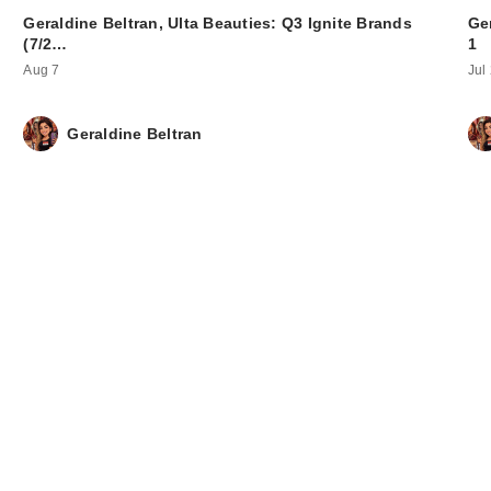
Geraldine Beltran, Ulta Beauties: Q3 Ignite Brands
Ger
(7/2…
1
Aug 7
Jul
Geraldine Beltran