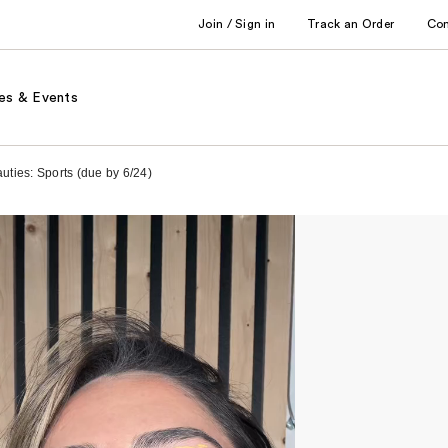
Join / Sign in
Track an Order
Co
es & Events
uties: Sports (due by 6/24)