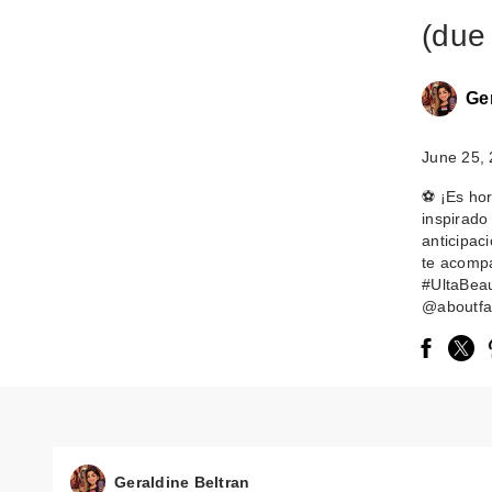
(due
Ge
June 25,
⚽️ ¡Es hor
inspirado
anticipac
te acompa
#UltaBea
@aboutfa
Geraldine Beltran