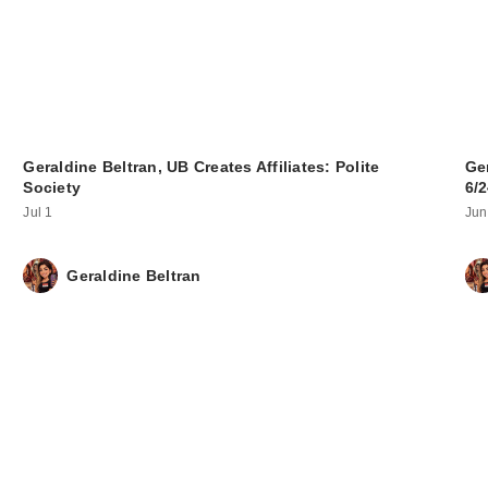
Geraldine Beltran, UB Creates Affiliates: Polite
Ger
Society
6/2
Jul 1
Jun
Geraldine Beltran