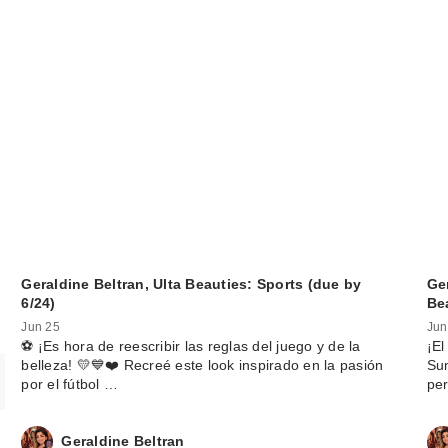
Geraldine Beltran, Ulta Beauties: Sports (due by
Ge
6/24)
Be
Jun 25
Jun
⚽️ ¡Es hora de reescribir las reglas del juego y de la
¡El
belleza! 💛💙❤️ Recreé este look inspirado en la pasión
Su
por el fútbol …
pe
Geraldine Beltran