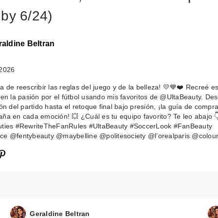
 by 6/24)
raldine Beltran
 2026
a de reescribir las reglas del juego y de la belleza! 💛💙❤️ Recreé es
 en la pasión por el fútbol usando mis favoritos de @UltaBeauty. Des
ión del partido hasta el retoque final bajo presión, ¡la guía de compr
ña en cada emoción! 💥 ¿Cuál es tu equipo favorito? Te leo abajo 
uties #RewriteTheFanRules #UltaBeauty #SoccerLook #FanBeauty
ce @fentybeauty @maybelline @politesociety @l’orealparis @colou
Geraldine Beltran