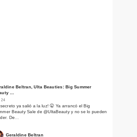
raldine Beltran, Ulta Beauties: Big Summer
auty …
 24
 secreto ya salió a la luz! 🤫 Ya arrancó el Big
mmer Beauty Sale de @UltaBeauty y no se lo pueden
rder. De…
Geraldine Beltran