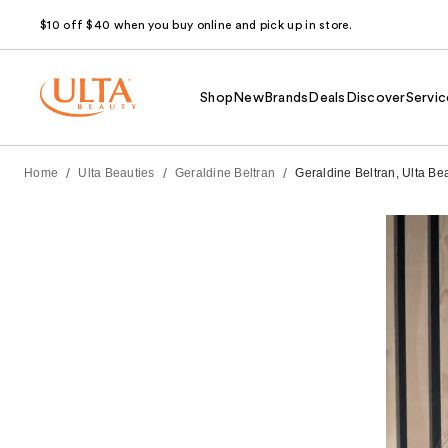
$10 off $40 when you buy online and pick up in store.
Shop
New
Brands
Deals
Discover
Servic
/
/
/
Home
Ulta Beauties
Geraldine Beltran
Geraldine Beltran, Ulta Bea