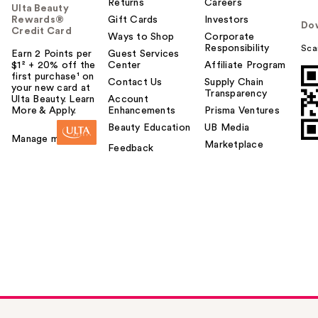
Returns
Careers
Ulta Beauty
Rewards®
Gift Cards
Investors
Do
Credit Card
Ways to Shop
Corporate
Responsibility
Sca
Earn 2 Points per
Guest Services
$1² + 20% off the
Center
Affiliate Program
first purchase¹ on
Contact Us
Supply Chain
your new card at
Transparency
Ulta Beauty. Learn
Account
More & Apply.
Enhancements
Prisma Ventures
Beauty Education
UB Media
Manage my card
Marketplace
Feedback