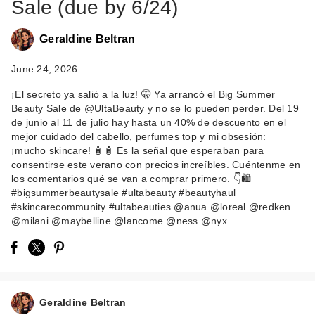
Sale (due by 6/24)
Geraldine Beltran
June 24, 2026
¡El secreto ya salió a la luz! 🤫 Ya arrancó el Big Summer
Beauty Sale de @UltaBeauty y no se lo pueden perder. Del 19
de junio al 11 de julio hay hasta un 40% de descuento en el
mejor cuidado del cabello, perfumes top y mi obsesión:
¡mucho skincare! 🧴🧴 Es la señal que esperaban para
consentirse este verano con precios increíbles. Cuéntenme en
los comentarios qué se van a comprar primero. 👇🛍️
#bigsummerbeautysale #ultabeauty #beautyhaul
#skincarecommunity #ultabeauties @anua @loreal @redken
@milani @maybelline @lancome @ness @nyx
Geraldine Beltran