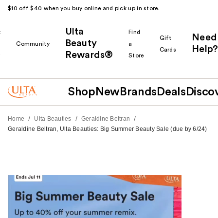
$10 off $40 when you buy online and pick up in store.
Ulta
k
Find
Need
Gift
Beauty
Community
a
Help?
Cards
Rewards®
r
Store
Shop
New
Brands
Deals
Disco
/
/
/
Home
Ulta Beauties
Geraldine Beltran
Geraldine Beltran, Ulta Beauties: Big Summer Beauty Sale (due by 6/24)