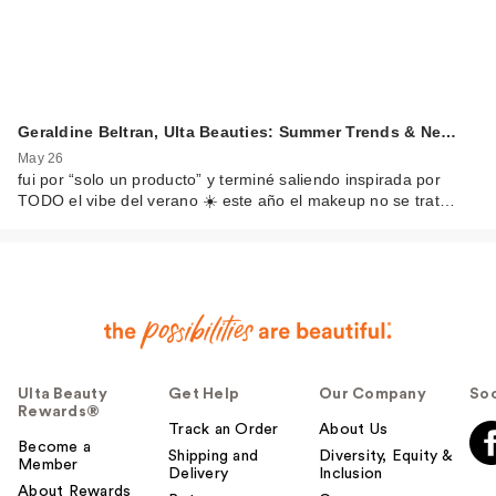
Geraldine Beltran, Ulta Beauties: Summer Trends & Ne…
May 26
fui por “solo un producto” y terminé saliendo inspirada por
TODO el vibe del verano ☀️ este año el makeup no se trat…
Ulta Beauty
Get Help
Our Company
Soc
Rewards®
Track an Order
About Us
Become a
Shipping and
Diversity, Equity &
Member
Delivery
Inclusion
About Rewards