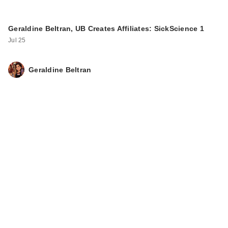
Geraldine Beltran, UB Creates Affiliates: SickScience 1
Jul 25
Geraldine Beltran