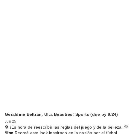
Geraldine Beltran, Ulta Beauties: Sports (due by 6/24)
Jun 25
⚽️ ¡Es hora de reescribir las reglas del juego y de la belleza! 💛
💙❤️ Recreé este look inspirado en la pasión por el fútbol …